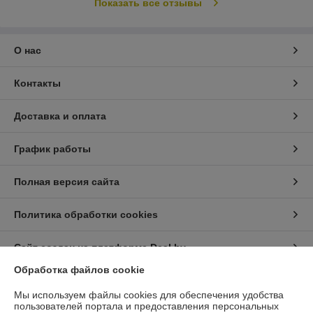
Показать все отзывы
О нас
Контакты
Доставка и оплата
График работы
Полная версия сайта
Политика обработки cookies
Сайт создан на платформе Deal.by
Обработка файлов cookie
Информация для покупателя
Мы используем файлы cookies для обеспечения удобства
пользователей портала и предоставления персональных