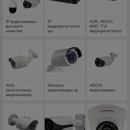
IP видеокамеры
IP
XVR, HDCVI,
высокого
видеорегистрато
AHD, TVI
качества
ры
видеорегистрато
ры
AHD
Hikvision
HDCVI
(аналоговые)
видеокамеры ip
видеокамеры
видеокамеры