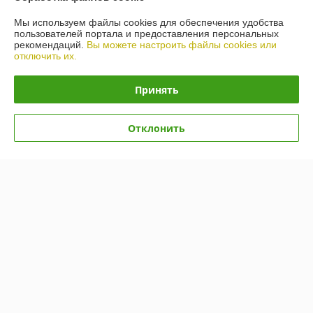
О нас
Мы используем файлы cookies для обеспечения удобства
пользователей портала и предоставления персональных
Контакты
рекомендаций.
Вы можете настроить файлы cookies или
отключить их.
Доставка и оплата
Принять
График работы
Отклонить
Полная версия сайта
Политика обработки cookies
Сайт создан на платформе Deal.by
Информация для покупателя
Юридическое лицо:
ЧТУП "АрмандСервис"
225406 Брестская область, г. Барановичи, ул. Пионерская 87 офис 3
Регистрационный номер ЕГР: 291485326