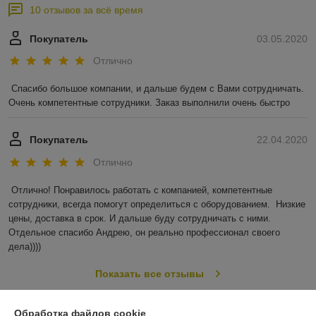
10 отзывов за всё время
Покупатель
03.05.2020
Отлично
Спасибо большое компании, и дальше будем с Вами сотрудничать. 
Очень компетентные сотрудники. Заказ выполнили очень быстро
Покупатель
22.04.2020
Отлично
Отлично! Понравилось работать с компанией, компетентные 
сотрудники, всегда помогут определиться с оборудованием.  Низкие 
цены, доставка в срок. И дальше буду сотрудничать с ними. 
Отдельное спасибо Андрею, он реально профессионал своего 
дела))))
Показать все отзывы
Обработка файлов cookie