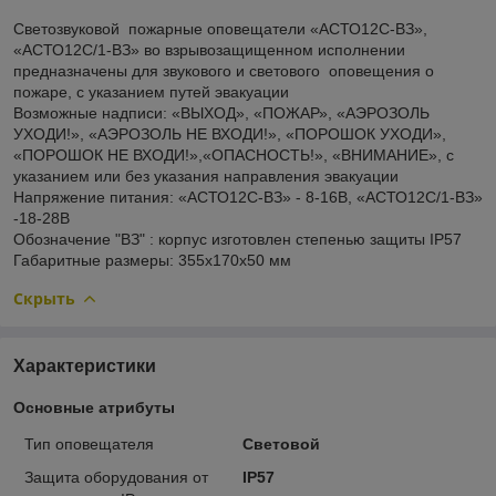
Светозвуковой пожарные оповещатели «АСТО12С-ВЗ»,
«АСТО12С/1-ВЗ» во взрывозащищенном исполнении
предназначены для звукового и светового оповещения о
пожаре, с указанием путей эвакуации
Возможные надписи: «ВЫХОД», «ПОЖАР», «АЭРОЗОЛЬ
УХОДИ!», «АЭРОЗОЛЬ НЕ ВХОДИ!», «ПОРОШОК УХОДИ»,
«ПОРОШОК НЕ ВХОДИ!»,«ОПАСНОСТЬ!», «ВНИМАНИЕ», с
указанием или без указания направления эвакуации
Напряжение питания: «АСТО12С-ВЗ» - 8-16В, «АСТО12С/1-ВЗ»
-18-28В
Обозначение "ВЗ" : корпус изготовлен степенью защиты IP57
Габаритные размеры: 355х170х50 мм
Скрыть
Характеристики
Основные атрибуты
Тип оповещателя
Световой
Защита оборудования от
IP57