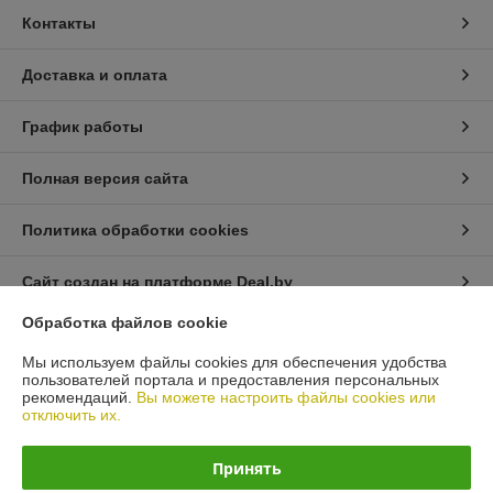
Контакты
Доставка и оплата
График работы
Полная версия сайта
Политика обработки cookies
Сайт создан на платформе Deal.by
Обработка файлов cookie
Информация для покупателя
Мы используем файлы cookies для обеспечения удобства
пользователей портала и предоставления персональных
Юридическое лицо:
ЧТУП "АрмандСервис"
рекомендаций.
Вы можете настроить файлы cookies или
225406 Брестская область, г. Барановичи, ул. Пионерская 87 офис 3
отключить их.
Регистрационный номер ЕГР: 291485326
Принять
УНП: 291485326