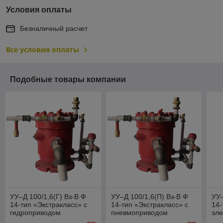
Условия оплаты
Безналичный расчет
Все условия оплаты
Подобные товары компании
УУ–Д 100/1,6(Г) Вз-В Ф
УУ–Д 100/1,6(П) Вз-В Ф
УУ–
14-тип «Экстракласс» с
14-тип «Экстракласс» с
14-
гидроприводом
пневмоприводом
эл