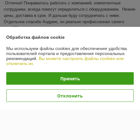
Отлично! Понравилось работать с компанией, компетентные 
сотрудники, всегда помогут определиться с оборудованием.  Низкие 
цены, доставка в срок. И дальше буду сотрудничать с ними. 
Отдельное спасибо Андрею, он реально профессионал своего 
дела))))
Обработка файлов cookie
Показать все отзывы
Мы используем файлы cookies для обеспечения удобства
пользователей портала и предоставления персональных
рекомендаций.
Вы можете настроить файлы cookies или
О нас
отключить их.
Контакты
Принять
Доставка и оплата
Отклонить
График работы
Полная версия сайта
Политика обработки cookies