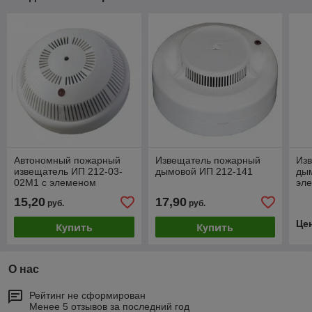
Автономный пожарный
Извещатель пожарный
Из
извещатель ИП 212-03-
дымовой ИП 212-141
дым
02М1 с элеменом
эле
питания
ад
15,20
17,90
руб.
руб.
«R
Це
Купить
Купить
О нас
Рейтинг не сформирован
Менее 5 отзывов за последний год