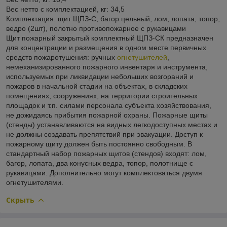
Вес нетто с комплектацией, кг: 34,5
Комплектация: щит ЩПЗ-С, багор цельный, лом, лопата, топор,
ведро (2шт), полотно противопожарное с рукавицами
Щит пожарный закрытый комплектный ЩПЗ-СК предназначен
для концентрации и размещения в одном месте первичных
средств пожаротушения: ручных
огнетушителей
,
немеханизированного пожарного инвентаря и инструмента,
используемых при ликвидации небольших возгораний и
пожаров в начальной стадии на объектах, в складских
помещениях, сооружениях, на территории строительных
площадок и т.п. силами персонала субъекта хозяйствования,
не дожидаясь прибытия пожарной охраны. Пожарные щиты
(стенды) устанавливаются на видных легкодоступных местах и
не должны создавать препятствий при эвакуации. Доступ к
пожарному щиту должен быть постоянно свободным. В
стандартный набор пожарных щитов (стендов) входят: лом,
багор, лопата, два конусных ведра, топор, полотнище с
рукавицами. Дополнительно могут комплектоваться двумя
огнетушителями.
Скрыть