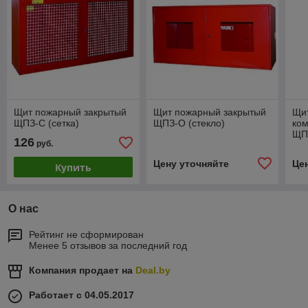
Щит пожарный закрытый
Щит пожарный закрытый
Щи
ЩПЗ-С (сетка)
ЩПЗ-О (стекло)
ко
ЩП
126
руб.
Цену уточняйте
Це
Купить
О нас
Рейтинг не сформирован
Менее 5 отзывов за последний год
Компания продает на
Deal.by
Работает с 04.05.2017