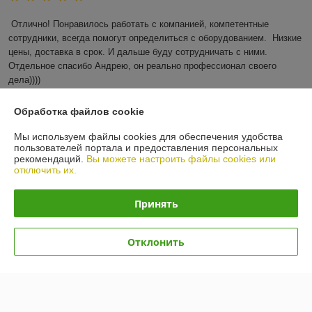
Отлично! Понравилось работать с компанией, компетентные 
сотрудники, всегда помогут определиться с оборудованием.  Низкие 
цены, доставка в срок. И дальше буду сотрудничать с ними. 
Отдельное спасибо Андрею, он реально профессионал своего 
дела))))
Показать все отзывы
Обработка файлов cookie
Мы используем файлы cookies для обеспечения удобства
пользователей портала и предоставления персональных
О нас
рекомендаций.
Вы можете настроить файлы cookies или
отключить их.
Контакты
Принять
Доставка и оплата
Отклонить
График работы
Полная версия сайта