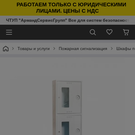
РАБОТАЕМ ТОЛЬКО С ЮРИДИЧЕСКИМИ
ЛИЦАМИ. ЦЕНЫ С НДС
ЧТУП "АрмандСервисГрупп" Все для систем безопасности п
Товары и услуги
Пожарная сигнализация
Шкафы п