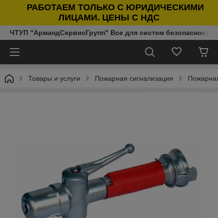
РАБОТАЕМ ТОЛЬКО С ЮРИДИЧЕСКИМИ
ЛИЦАМИ. ЦЕНЫ С НДС
ЧТУП "АрмандСервисГрупп" Все для систем безопасности п
Товары и услуги
Пожарная сигнализация
Пожарная