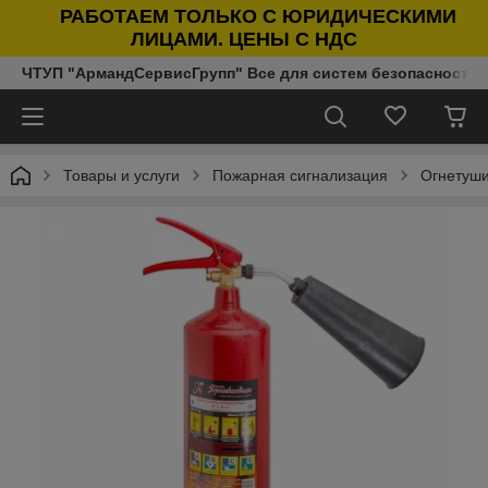
РАБОТАЕМ ТОЛЬКО С ЮРИДИЧЕСКИМИ
ЛИЦАМИ. ЦЕНЫ С НДС
ЧТУП "АрмандСервисГрупп" Все для систем безопасности п
Товары и услуги
Пожарная сигнализация
Огнетуш