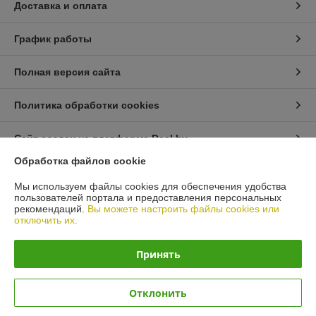
Доставка и оплата
График работы
Полная версия сайта
Политика обработки cookies
Сайт создан на платформе Deal.by
Обработка файлов cookie
Информация для покупателя
Мы используем файлы cookies для обеспечения удобства
пользователей портала и предоставления персональных
Юридическое лицо:
ЧТУП "АрмандСервис"
рекомендаций.
Вы можете настроить файлы cookies или
225406 Брестская область, г. Барановичи, ул. Пионерская 87 офис 3
отключить их.
Регистрационный номер ЕГР: 291485326
Принять
УНП: 291485326
Регистрационный орган: Барановичский горисполком
Отклонить
Дата регистрации компании: 05.06.2017