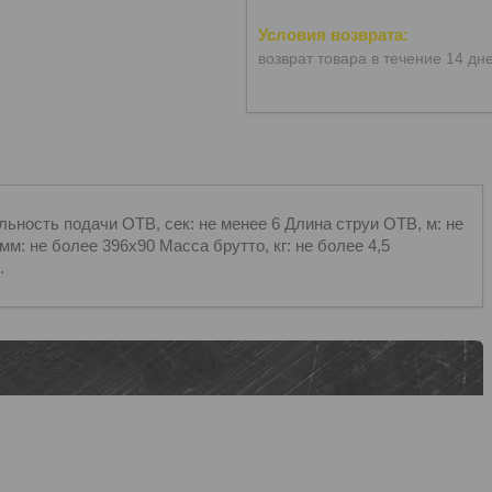
возврат товара в течение 14 дн
ьность подачи ОТВ, сек: не менее 6 Длина струи ОТВ, м: не
м: не более 396х90 Масса брутто, кг: не более 4,5
.