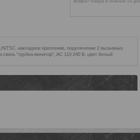
возврат товара в течение 14 дн
L/NTSC, накладное крепление, подключение 2 вызывных
и связь “трубка-монитор”, AC 110-240 В, цвет белый