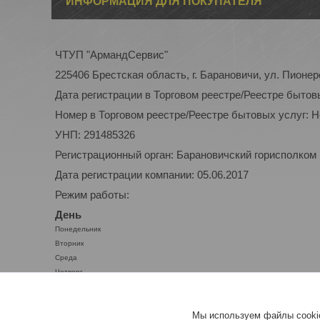
ИНФОРМАЦИЯ ДЛЯ ПОКУПАТЕЛЯ
ЧТУП "АрмандСервис"
225406 Брестская область, г. Барановичи, ул. Пионер
Дата регистрации в Торговом реестре/Реестре бытов
Номер в Торговом реестре/Реестре бытовых услуг: 
УНП: 291485326
Регистрационный орган: Барановичский горисполком
Дата регистрации компании: 05.06.2017
Режим работы:
День
Понедельник
Вторник
Среда
Четверг
Пятница
Суббота
Мы используем файлы cookie
Воскресенье