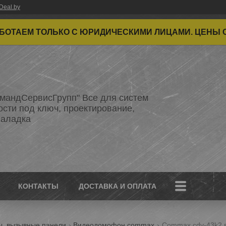
Deal.by
ТАЕМ ТОЛЬКО С ЮРИДИЧЕСКИМИ ЛИЦАМИ. ЦЕНЫ 
мандСервисГрупп" Все для систем
ости под ключ, проектирование,
наладка
КОНТАКТЫ
ДОСТАВКА И ОПЛАТА
, вызывные панели
Видеодомофон commax
Commax cdv-43k2