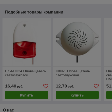
Подобные товары компании
ПКИ-СП24 Оповещатель
ПКИ-1 Оповещатель
Оп
светозвуковой
светозвуковой
све
СМ
ме
16,40
12,70
51
руб.
руб.
Купить
Купить
О нас