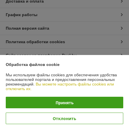
Доставка и оплата
График работы
Полная версия сайта
Политика обработки cookies
Сайт создан на платформе Deal.by
Обработка файлов cookie
Информация для покупателя
Мы используем файлы cookies для обеспечения удобства
пользователей портала и предоставления персональных
Юридическое лицо:
ЧТУП "АрмандСервис"
рекомендаций.
Вы можете настроить файлы cookies или
225406 Брестская область, г. Барановичи, ул. Пионерская 87 офис 3
отключить их.
Регистрационный номер ЕГР: 291485326
Принять
УНП: 291485326
Регистрационный орган: Барановичский горисполком
Отклонить
Дата регистрации компании: 05.06.2017