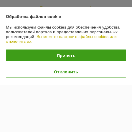
Показать все отзывы
Обработка файлов cookie
Мы используем файлы cookies для обеспечения удобства
О нас
пользователей портала и предоставления персональных
рекомендаций.
Вы можете настроить файлы cookies или
отключить их.
Контакты
Принять
Доставка и оплата
График работы
Отклонить
Полная версия сайта
Политика обработки cookies
Сайт создан на платформе Deal.by
Информация для покупателя