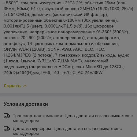
+550°C, точность измерения ±2°C/±2%, объектив 25мм (опц.
35мм, 50мм) F1.0, визуалный сенсор 2MEGA (1920x1080, 25к/с)
1/1.9” CMOS, день/ночь (механический ИК-фильтр),
моторизированный объектив 6-180мм (30х увеличение),
0.001лк/F1.5 (цвет), 0.0001лк/F1.5 (ч/б), 16x цифровое
увеличение, непрерывное панорамирование 0°-360° (300°/c),
наклон -20°-90° (200°/с, автопереворот), автодиафрагма,
автофокус, 14 цветовых схем термального изображения,
ONVIF, WDR (120dB), 3DNR, AWB, AGC, BLC, HLC,
H.264/MJPEG (2 потока), 7 тревожных входов/2 выхода, аудио
(1 вход, 1выход, G.711a/G.711Mu/AAC), аналоговый
видеовыход (опционально HDCVI), слот MicroSD до 128Gb,
240(D)x464(H)мм, IP66, -40…+70°C, AC 24V/38W
Скрыть
Условия доставки
Транспортная компания. Цена доставки согласовывается с
менеджером
Доставка курьером. Цена доставки согласовывается с
менеджером