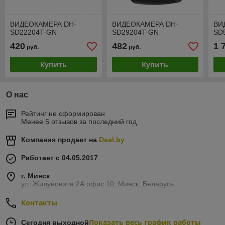
ВИДЕОКАМЕРА DH-
ВИДЕОКАМЕРА DH-
ВИ
SD22204T-GN
SD29204T-GN
SD
420
482
1 
руб.
руб.
Купить
Купить
О нас
Рейтинг не сформирован
Менее 5 отзывов за последний год
Компания продает на
Deal.by
Работает с 04.05.2017
г. Минск
ул. Жилуновича 2А офис 10, Минск, Беларусь
Контакты
Показать весь график работы
Сегодня выходной