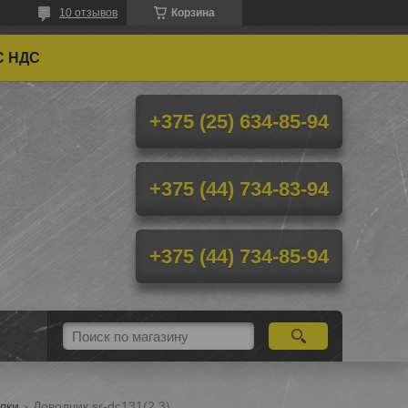
10 отзывов
Корзина
С НДС
+375 (25) 634-85-94
+375 (44) 734-83-94
+375 (44) 734-85-94
лки
Доводчик sr-dc131(2,3)