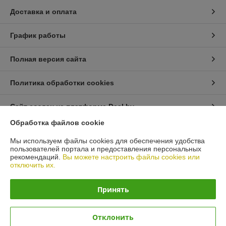
Доставка и оплата
График работы
Полная версия сайта
Политика обработки cookies
Сайт создан на платформе Deal.by
Обработка файлов cookie
Информация для покупателя
Мы используем файлы cookies для обеспечения удобства
пользователей портала и предоставления персональных
Юридическое лицо:
ЧТУП "АрмандСервис"
рекомендаций.
Вы можете настроить файлы cookies или
225406 Брестская область, г. Барановичи, ул. Пионерская 87 офис 3
отключить их.
Регистрационный номер ЕГР: 291485326
Принять
УНП: 291485326
Регистрационный орган: Барановичский горисполком
Отклонить