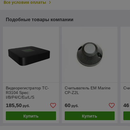
Все условия оплаты
Подобные товары компании
Видеорегистратор TC-
Считыватель EM Marine
Сч
R3104 Spec:
CP-Z2L
I/B/P4/C/Eu/L/S
185,50
60
46
руб.
руб.
Купить
Купить