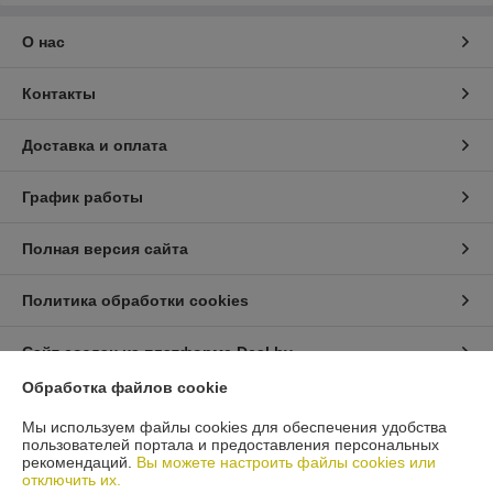
О нас
Контакты
Доставка и оплата
График работы
Полная версия сайта
Политика обработки cookies
Сайт создан на платформе Deal.by
Обработка файлов cookie
Информация для покупателя
Мы используем файлы cookies для обеспечения удобства
пользователей портала и предоставления персональных
Юридическое лицо:
ЧТУП "АрмандСервис"
рекомендаций.
Вы можете настроить файлы cookies или
225406 Брестская область, г. Барановичи, ул. Пионерская 87 офис 3
отключить их.