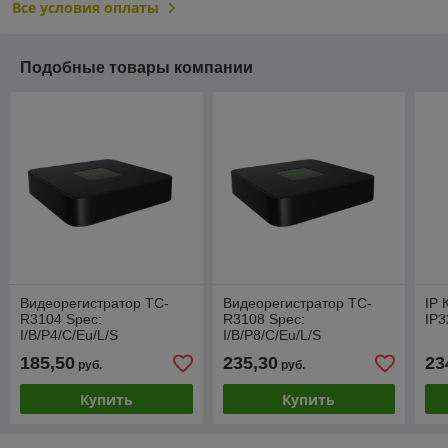
Все условия оплаты
Подобные товары компании
Видеорегистратор TC-
Видеорегистратор TC-
IP
R3104 Spec:
R3108 Spec:
IP3
I/B/P4/C/Eu/L/S
I/B/P8/C/Eu/L/S
185,50
235,30
23
руб.
руб.
Купить
Купить