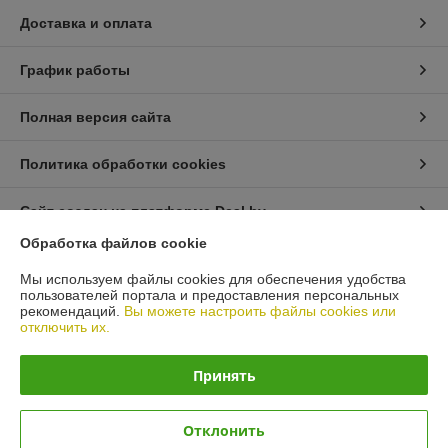
Доставка и оплата
График работы
Полная версия сайта
Политика обработки cookies
Сайт создан на платформе Deal.by
Обработка файлов cookie
Информация для покупателя
Мы используем файлы cookies для обеспечения удобства
пользователей портала и предоставления персональных
Юридическое лицо:
ЧТУП "АрмандСервис"
рекомендаций.
Вы можете настроить файлы cookies или
225406 Брестская область, г. Барановичи, ул. Пионерская 87 офис 3
отключить их.
Регистрационный номер ЕГР: 291485326
Принять
УНП: 291485326
Регистрационный орган: Барановичский горисполком
Отклонить