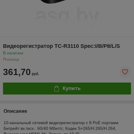
Видеорегистратор TC-R3110 Spec:I/B/P8/L/S
В наличии
Розница
361,70
руб.
Купить
Описание
10-канальный сетевой видеорегистратор с 8 PoE портами
Битрейт вх./исх.: 60/40 Мбит/с; Кодек S+265/H.265/H.264,
Видеовыход HDMI 4K; Запись до 10 IP