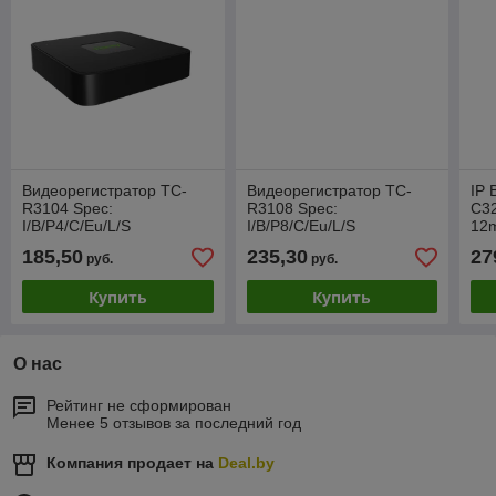
Видеорегистратор TC-
Видеорегистратор TC-
IP 
R3104 Spec:
R3108 Spec:
C32
I/B/P4/C/Eu/L/S
I/B/P8/C/Eu/L/S
12
185,50
235,30
27
руб.
руб.
Купить
Купить
О нас
Рейтинг не сформирован
Менее 5 отзывов за последний год
Компания продает на
Deal.by