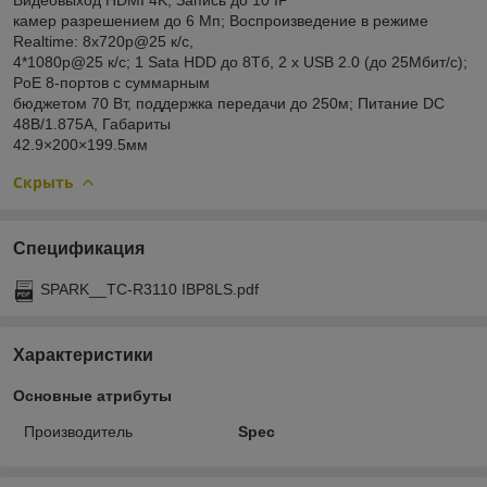
камер разрешением до 6 Мп; Воспроизведение в режиме
Realtime: 8х720p@25 к/с,
4*1080p@25 к/с; 1 Sata HDD до 8Тб, 2 х USB 2.0 (до 25Мбит/с);
PoE 8-портов c суммарным
бюджетом 70 Вт, поддержка передачи до 250м; Питание DC
48В/1.875А, Габариты
42.9×200×199.5мм
Скрыть
Спецификация
SPARK__TC-R3110 IBP8LS.pdf
Характеристики
Основные атрибуты
Производитель
Spec