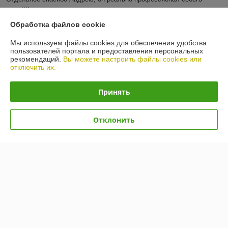
дела))))
Обработка файлов cookie
Показать все отзывы
Мы используем файлы cookies для обеспечения удобства
пользователей портала и предоставления персональных
рекомендаций.
Вы можете настроить файлы cookies или
О нас
отключить их.
Контакты
Принять
Доставка и оплата
Отклонить
График работы
Полная версия сайта
Политика обработки cookies
Сайт создан на платформе Deal.by