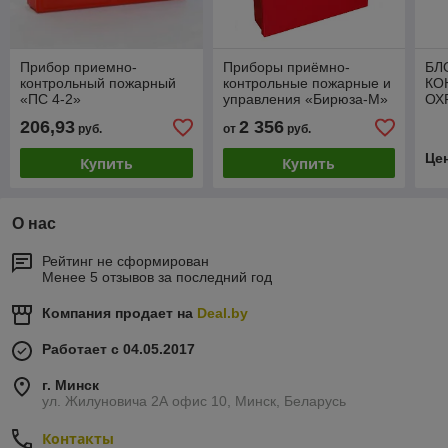
Прибор приемно-
Приборы приёмно-
БЛ
контрольный пожарный
контрольные пожарные и
КО
«ПС 4-2»
управления «Бирюза-М»
ОХ
СИ
206,93
2 356
руб.
от
руб.
Це
Купить
Купить
О нас
Рейтинг не сформирован
Менее 5 отзывов за последний год
Компания продает на
Deal.by
Работает с 04.05.2017
г. Минск
ул. Жилуновича 2А офис 10, Минск, Беларусь
Контакты