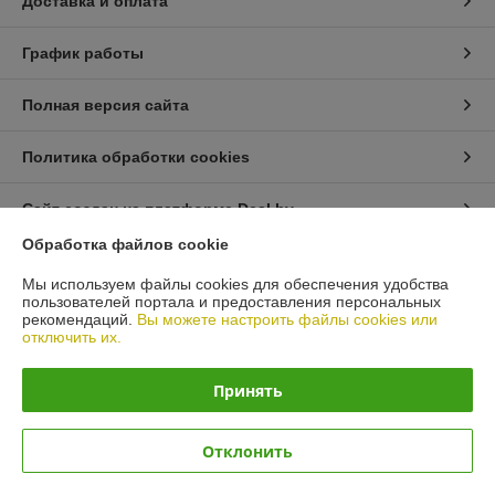
Доставка и оплата
График работы
Полная версия сайта
Политика обработки cookies
Сайт создан на платформе Deal.by
Обработка файлов cookie
Информация для покупателя
Мы используем файлы cookies для обеспечения удобства
пользователей портала и предоставления персональных
Юридическое лицо:
ЧТУП "АрмандСервис"
рекомендаций.
Вы можете настроить файлы cookies или
225406 Брестская область, г. Барановичи, ул. Пионерская 87 офис 3
отключить их.
Регистрационный номер ЕГР: 291485326
Принять
УНП: 291485326
Регистрационный орган: Барановичский горисполком
Отклонить
Дата регистрации компании: 05.06.2017