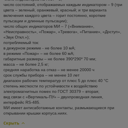
число состояний, отображаемых каждым индикатором – 9 (три
цвета – зеленый, оранжевый, красный; и три варианта
включения каждого цвета – горит постоянно, короткие
пульсации и длинные пульсации);
число общих индикаторов МИ – 7 («Внимание»,
«Неисправность», «Пожар», «Тревога», «Питание», «Доступ»,
«Звук Откл.»);
потребляемый ток:
в дежурном режиме - не более 10 мА;
в режиме «Пожар» – не более 60 мА;
габаритные размеры – не более 390*290* 70 мм;
масса – не более 2,5 кг;
средняя наработка на отказ – не менее 20000 ч
срок службы прибора – не менее 10 лет
диапазон рабочих температур от плюс 5 до плюс 40 °С
степень жесткости по устойчивости к воздействию
электромагнитных помех по ГОСТ 30379 – вторая;
вид связи с «Вертикаль-ПУ» – двухпроводная линия,
интерфейс RS-485.
МИ имеет антисаботажные контакты, размыкающиеся при
открывании крышки корпуса.ниях.
Скрыть