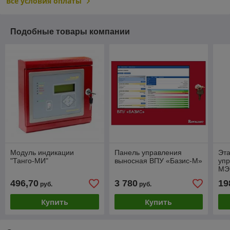
Все условия оплаты
Подобные товары компании
Модуль индикации
Панель управления
Эт
"Танго-МИ"
выносная ВПУ «Базис-М»
упр
МЭ
496,70
3 780
19
руб.
руб.
Купить
Купить