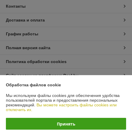
Контакты
Доставка и оплата
График работы
Полная версия сайта
Политика обработки cookies
Сайт создан на платформе Deal.by
Обработка файлов cookie
Информация для покупателя
Мы используем файлы cookies для обеспечения удобства
пользователей портала и предоставления персональных
Юридическое лицо:
ЧТУП "АрмандСервис"
рекомендаций.
Вы можете настроить файлы cookies или
225406 Брестская область, г. Барановичи, ул. Пионерская 87 офис 3
отключить их.
Регистрационный номер ЕГР: 291485326
Принять
УНП: 291485326