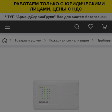
РАБОТАЕМ ТОЛЬКО С ЮРИДИЧЕСКИМИ
ЛИЦАМИ. ЦЕНЫ С НДС
ЧТУП "АрмандСервисГрупп" Все для систем безопасности п
Товары и услуги
Пожарная сигнализация
Приборы 