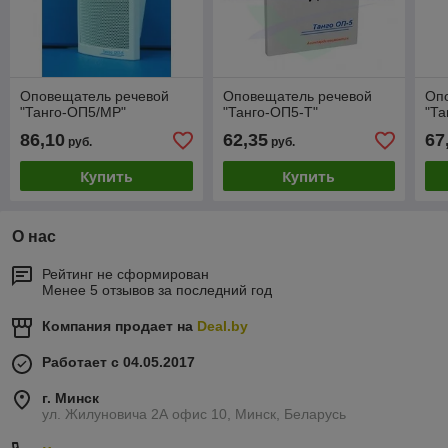
Оповещатель речевой
Оповещатель речевой
Оп
"Танго-ОП5/МР"
"Танго-ОП5-Т"
"Та
86,10
62,35
67
руб.
руб.
Купить
Купить
О нас
Рейтинг не сформирован
Менее 5 отзывов за последний год
Компания продает на
Deal.by
Работает с 04.05.2017
г. Минск
ул. Жилуновича 2А офис 10, Минск, Беларусь