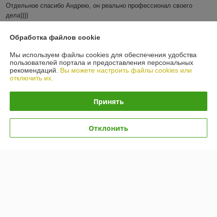
Отдельное спасибо Андрею, он реально профессионал своего 
дела))))
Показать все отзывы
Обработка файлов cookie
Мы используем файлы cookies для обеспечения удобства
пользователей портала и предоставления персональных
О нас
рекомендаций.
Вы можете настроить файлы cookies или
отключить их.
Контакты
Принять
Доставка и оплата
Отклонить
График работы
Полная версия сайта
Политика обработки cookies
Сайт создан на платформе Deal.by