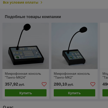
Все условия оплаты
Подобные товары компании
Микрофонная консоль
Микрофонная консоль
Мо
"Танго-МК24"
"Танго-МК2"
"Та
357,92
280,10
49
руб.
руб.
Купить
Купить
О нас